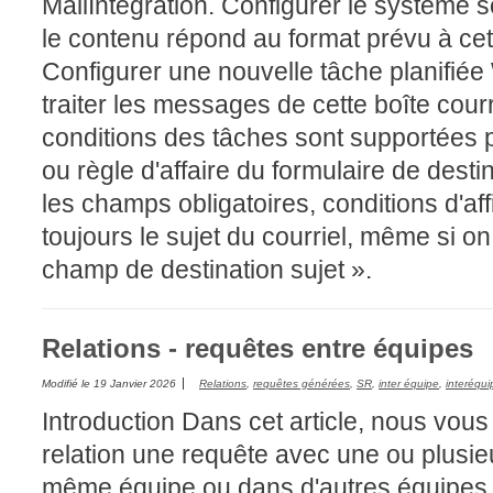
MailIntegration. Configurer le système 
le contenu répond au format prévu à cet
Configurer une nouvelle tâche planifié
traiter les messages de cette boîte cou
conditions des tâches sont supportées 
ou règle d'affaire du formulaire de dest
les champs obligatoires, conditions d'af
toujours le sujet du courriel, même si on 
champ de destination sujet ».
Relations - requêtes entre équipes
Modifié le
19 Janvier 2026
Relations
,
requêtes générées
,
SR
,
inter équipe
,
interéqui
Introduction Dans cet article, nous vo
relation une requête avec une ou plusi
même équipe ou dans d'autres équipes d