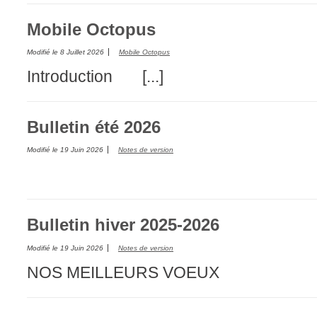
interéquipe
Mobile Octopus
Interne
Modifié le
8 Juillet 2026
Mobile Octopus
ITIL®
Introduction [...]
Journée Utilisa
JUO
KB
Bulletin été 2026
Locaux
Modifié le
19 Juin 2026
Notes de version
Loi25 Quebec S
M'inscrire au se
MailIntegration
Bulletin hiver 2025-2026
Mobile Octopus
Modifié le
19 Juin 2026
Notes de version
niveaux
NOS MEILLEURS VOEUX
Notes de versio
Octopus 5
Octopus 7