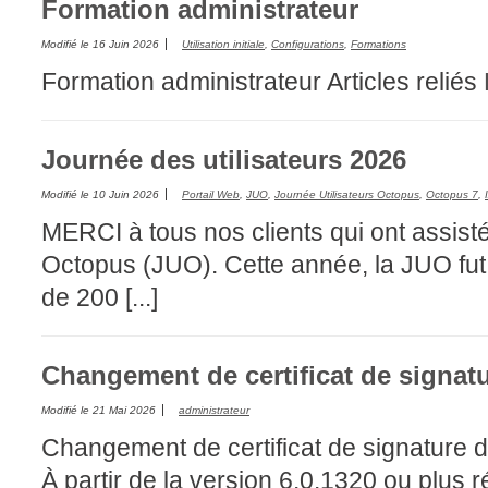
Formation administrateur
Outils d'adminis
Modifié le
16 Juin 2026
Utilisation initiale
,
Configurations
,
Formations
permissions
Formation administrateur
Articles reliés
Portail Web
Rapports & Stat
Journée des utilisateurs 2026
Relations
requêtes génér
Modifié le
10 Juin 2026
Portail Web
,
JUO
,
Journée Utilisateurs Octopus
,
Octopus 7
,
Résolution
MERCI à tous nos clients qui ont assisté
rôles
Octopus (JUO). Cette année, la JUO fut
service
de 200 [...]
sites
SLA
Changement de certificat de signat
SR
Modifié le
21 Mai 2026
administrateur
Suivi
Changement de certificat de signature 
suivi par
À partir de la version 6.0.1320 ou plus 
suivi principal