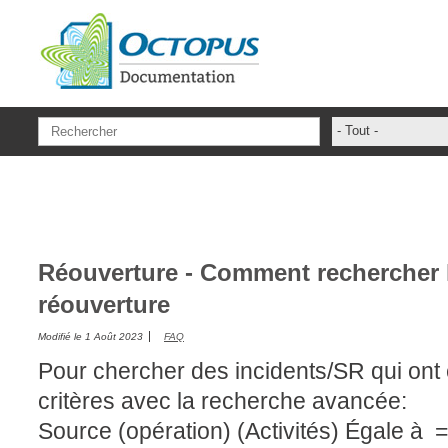
Aller au contenu principal
- Tout -
ADFS Aide Dep
administrateur
ADSIReader
Aide en ligne
Réouverture - Comment rechercher 
Base de connai
réouverture
base des conna
Modifié le
1 Août 2023
FAQ
Bonnes pratiqu
Pour chercher des incidents/SR qui ont
Centre de servi
critères avec la recherche avancée:
champs. attribu
Source (opération) (Activités) Égale à 
Changement