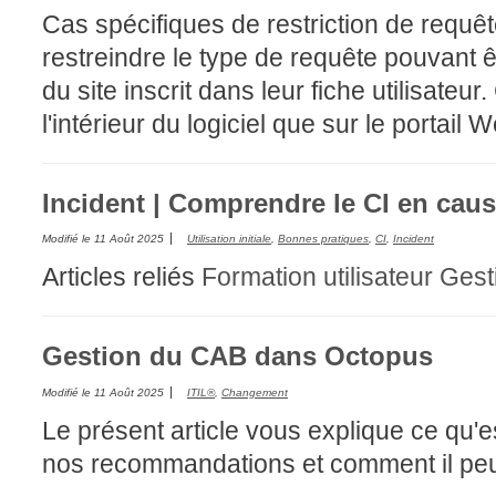
Cas spécifiques de restriction de requê
restreindre le type de requête pouvant 
du site inscrit dans leur fiche utilisateur
l'intérieur du logiciel que sur le portail W
Incident | Comprendre le CI en cau
Modifié le
11 Août 2025
Utilisation initiale
,
Bonnes pratiques
,
CI
,
Incident
Articles reliés
Formation utilisateur
Gest
Gestion du CAB dans Octopus
Modifié le
11 Août 2025
ITIL®
,
Changement
Le présent article vous explique ce qu'e
nos recommandations et comment il peut 