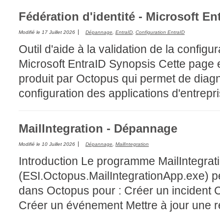
FAQ
Fédération d'identité - Microsoft Ent
Fichiers
Modifié le
17 Juillet 2026
Dépannage
,
EntraID
,
Configuration EntraID
Foire aux probl
Outil d'aide à la validation de la configur
Foire aux quest
Microsoft EntraID Synopsis Cette page est
Formations
produit par Octopus qui permet de diag
Formulaire
configuration des applications d'entrepris
Gestion des pr
Gestion des req
MailIntegration - Dépannage
groupe
groupes
Modifié le
10 Juillet 2026
Dépannage
,
MailIntegration
IA
Introduction Le programme MailIntegrat
Import
(ESI.Octopus.MailIntegrationApp.exe) p
Importation-Dat
dans Octopus pour : Créer un incident
Incident
Créer un événement Mettre à jour une req
inter équipe