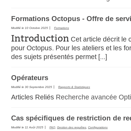
Formations Octopus - Offre de serv
Modifié le
10 Octobre 2025
Formations
Introduction
Cet article décrit l
pour Octopus. Pour les ateliers et les for
des sujets présentés permet [...]
Opérateurs
Modifié le
30 Septembre 2025
Rapports & Statistiques
Articles Reliés
Recherche avancée
Opt
Cas spécifiques de restriction de re
Modifié le
11 Août 2025
FAQ
,
Gestion des requêtes
,
Configurations