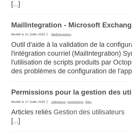
[...]
CI
Collaboration
MailIntegration - Microsoft Exchan
Comment nous j
Configuration
Modifié le
21 Juillet 2026
MailIntegration
Configuration E
Outil d'aide à la validation de la configu
Configurations
l'intégration courriel (MailIntegration) 
Coup de coeur
l'utilisation de scripts produits par Oct
courriel smtp em
des problèmes de configuration de l'appli
Dépannage
En construction
Permissions pour la gestion des uti
Entra
Modifié le
17 Juillet 2026
utilisateurs
,
permissions
,
rôles
EntraID
Articles reliés
Gestion des utilisateurs
Équipes non TI
[...]
État des service
externe