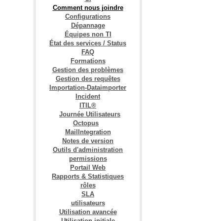
Comment nous joindre
Configurations
Dépannage
Équipes non TI
État des services / Status
FAQ
Formations
Gestion des problèmes
Gestion des requêtes
Importation-Dataimporter
Incident
ITIL®
Journée Utilisateurs
Octopus
MailIntegration
Notes de version
Outils d'administration
permissions
Portail Web
Rapports & Statistiques
rôles
SLA
utilisateurs
Utilisation avancée
Utilisation initiale