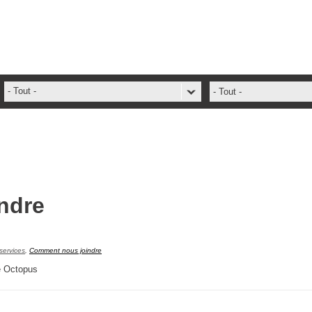
- Tout -
- Tout -
ADFS Aide Depannage
administrateur
ADSIReader
Aide en ligne
ndre
Base de connaissances
base des connaissances
Bonnes pratiques
services
,
Comment nous joindre
Centre de services
pe Octopus
champs. attributs
Changement