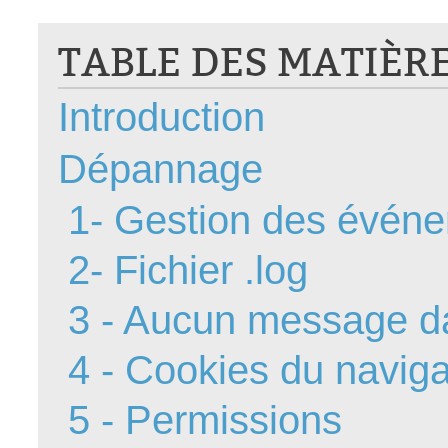
CI
TABLE DES MATIÈR
Collaboration
Comment nous j
Introduction
Configuration
Configuration E
Dépannage
Configurations
Coup de coeur
1- Gestion des évén
courriel smtp em
2- Fichier .log
Dépannage
En construction
3 - Aucun message dan
Entra
EntraID
4 - Cookies du naviga
Équipes non TI
5 - Permissions
État des service
externe