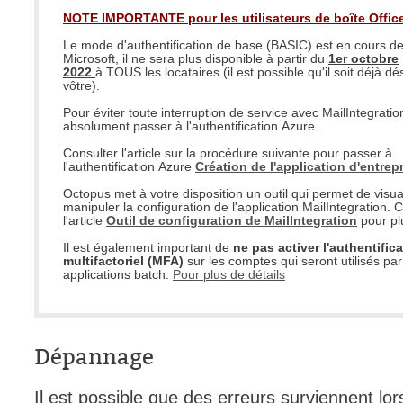
NOTE IMPORTANTE pour les utilisateurs de boîte Office
interéquipe
Le mode d'authentification de base (BASIC) est en cours de 
Interne
Microsoft, il ne sera plus disponible à partir du
1er octobre
2022
à TOUS les locataires (il est possible qu'il soit déjà dé
ITIL®
vôtre).
Journée Utilisa
Pour éviter toute interruption de service avec MailIntegration,
absolument passer à l'authentification Azure.
JUO
Consulter l'article sur la procédure suivante pour passer à
KB
l'authentification Azure
Création de l'application d'entrep
Locaux
Octopus met à votre disposition un outil qui permet de visual
manipuler la configuration de l'application MailIntegration. 
Loi25 Quebec S
l'article
Outil de configuration de MailIntegration
pour plu
M'inscrire au se
Il est également important de
ne pas activer l'authentific
multifactoriel (MFA)
sur les comptes qui seront utilisés par
MailIntegration
applications batch.
Pour plus de détails
Mobile Octopus
niveaux
Notes de versio
Dépannage
Octopus 5
Il est possible que des erreurs surviennent lo
Octopus 7