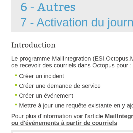
6 - Autres
FAQ
Fichiers
7 - Activation du jou
Foire aux probl
Foire aux quest
Formations
Introduction
Formulaire
Le programme MailIntegration (ESI.Octopus.M
Gestion des pr
de recevoir des courriels dans Octopus pour :
Gestion des req
Créer un incident
groupe
Créer une demande de service
groupes
Créer un événement
IA
Mettre à jour une requête existante en y ajo
Import
Importation-Dat
Pour plus d'information voir l'article
MailIntegr
ou d'événements à partir de courriels
Incident
inter équipe