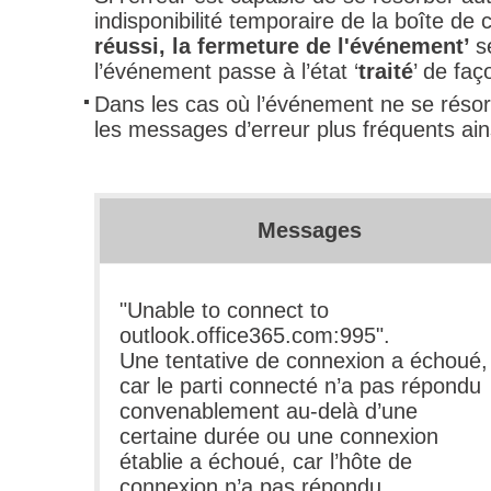
indisponibilité temporaire de la boîte de 
Tâches
réussi, la fermeture de l'événement’
s
TLS Sécurité P
l’événement passe à l’état ‘
traité
’ de fa
utilisateur
Dans les cas où l’événement ne se réso
les messages d’erreur plus fréquents ain
utilisateurs
Utilisation avan
Utilisation initial
Messages
Utilisation inter
Webinaires
Webtech
"Unable to connect to
WMI
outlook.office365.com:995".
Une tentative de connexion a échoué,
car le parti connecté n’a pas répondu
convenablement au-delà d’une
certaine durée ou une connexion
établie a échoué, car l’hôte de
connexion n’a pas répondu