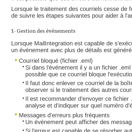
Outils d'adminis
Lorsque le traitement des courriels cesse de 
de suivre les étapes suivantes pour aider à l'a
permissions
Portail Web
1- Gestion des événements
Rapports & Stat
Lorsque MailIntegration est capable de s’exéc
Relations
un événement avec plus de détails est généré
requêtes génér
Courriel bloqué (fichier .eml)
Résolution
Si dans l’événement il y a un fichier .eml d
rôles
possible que ce courriel bloque l’exécuti
service
Il faut donc enlever ce courriel de la bo
sites
observer si le traitement des autres courr
SLA
Il est recommander d’envoyer ce fichier
analyse et d'indiquer sur quel numéro d’
SR
Suivi
Messages d'erreurs plus fréquents
Un événement peut afficher des messages
suivi par
Si l’erreur est capable de se résorber
suivi principal