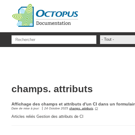
Aller au contenu principal
- Tout -
ADFS Aide Dep
administrateur
ADSIReader
Aide en ligne
champs. attributs
Base de connai
base des conna
Affichage des champs et attributs d'un CI dans un formulai
Bonnes pratiqu
Date de mise à jour:
24 Octobre 2025
champs. attributs
,
CI
Centre de servi
Articles reliés Gestion des attributs de CI
champs. attribu
Changement