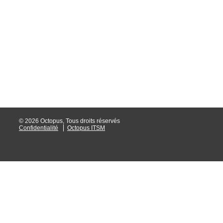
interéquipe
Interne
ITIL®
Journée Utilisa
JUO
KB
Locaux
Loi25 Quebec S
© 2026 Octopus, Tous droits réservés
Confidentialité
Octopus ITSM
M'inscrire au se
MailIntegration
Mobile Octopus
niveaux
Notes de versio
Octopus 5
Octopus 7