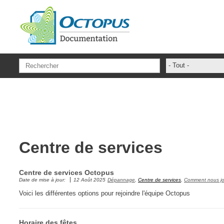
Aller au contenu principal
- Tout -
ADFS Aide Dep
administrateur
ADSIReader
Aide en ligne
Centre de services
Base de connai
base des conna
Centre de services Octopus
Bonnes pratiqu
Date de mise à jour:
12 Août 2025
Dépannage
,
Centre de services
,
Comment nous jo
Centre de servi
Voici les différentes options pour rejoindre l'équipe Octopus
champs. attribu
Changement
Horaire des fêtes