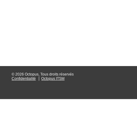
interéquipe
Interne
ITIL®
Journée Utilisa
JUO
KB
Locaux
Loi25 Quebec S
© 2026 Octopus, Tous droits réservés
Confidentialité
Octopus ITSM
M'inscrire au se
MailIntegration
Mobile Octopus
niveaux
Notes de versio
Octopus 5
Octopus 7