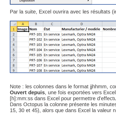
interéquipe
Par la suite, Excel ouvrira avec les résultats (
Interne
ITIL®
Journée Utilisa
JUO
KB
Locaux
Loi25 Quebec S
M'inscrire au se
MailIntegration
Mobile Octopus
Note : les colonnes dans le format jjhhmm, 
Ouvert depuis
, une fois exportées vers Excel
niveaux
[h]:mm:ss dans Excel pour permettre d'effectu
Notes de versio
Dans Octopus la colonne présente les minutes
Octopus 5
15, 30 et 45), alors que dans Excel la valeur 
Octopus 7