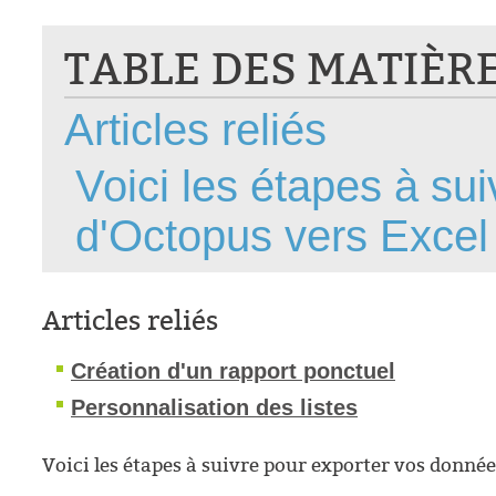
CI
TABLE DES MATIÈR
Collaboration
Comment nous j
Articles reliés
Configuration
Configuration E
Voici les étapes à su
Configurations
d'Octopus vers Excel
Coup de coeur
courriel smtp em
Dépannage
Articles reliés
En construction
Entra
Création d'un rapport ponctuel
EntraID
Personnalisation des listes
Équipes non TI
État des service
Voici les étapes à suivre pour exporter vos donné
externe