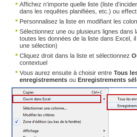
Affichez n'importe quelle liste (liste d'incid
FAQ
dans les requêtes planifiées, etc.) ou effe
Fichiers
Personnalisez la liste en modifiant les colon
Foire aux probl
Sélectionnez une ou plusieurs lignes dans la
Foire aux quest
toutes les données de la liste dans Excel, i
Formations
une sélection)
Formulaire
Cliquez droit dans la liste et sélectionnez
O
contextuel
Gestion des pr
Gestion des req
Vous aurez ensuite à choisir entre
Tous le
enregistrements
ou
Enregistrements sél
groupe
groupes
IA
Import
Importation-Dat
Incident
inter équipe