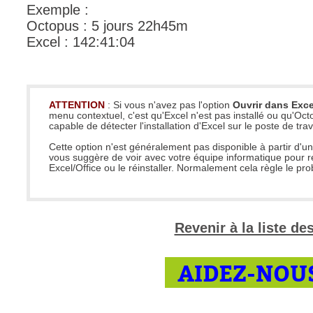
Exemple :
Outils d'adminis
Octopus : 5 jours 22h45m
permissions
Excel : 142:41:04
Portail Web
Rapports & Stat
Relations
ATTENTION
: Si vous n'avez pas l'option
Ouvrir dans Exce
menu contextuel, c'est qu'Excel n'est pas installé ou qu'Oct
requêtes génér
capable de détecter l'installation d'Excel sur le poste de trav
Résolution
Cette option n'est généralement pas disponible à partir d'u
vous suggère de voir avec votre équipe informatique pour r
rôles
Excel/Office ou le réinstaller. Normalement cela règle le pr
service
sites
Revenir à la liste d
SLA
SR
AIDEZ-NOUS
Suivi
suivi par
suivi principal