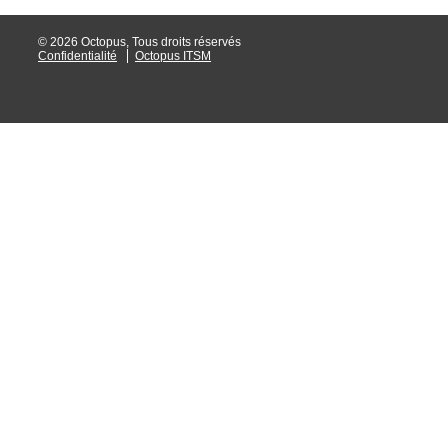
Tâches
© 2026 Octopus, Tous droits réservés
Confidentialité
Octopus ITSM
TLS Sécurité P
utilisateur
utilisateurs
Utilisation avan
Utilisation initial
Utilisation inter
Webinaires
Webtech
WMI