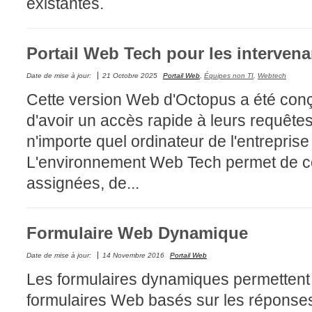
existantes.
CI
Collaboration
Portail Web Tech pour les intervena
Comment nous j
Configuration
Date de mise à jour:
21 Octobre 2025
Portail Web
,
Équipes non TI
,
Webtech
Cette version Web d'Octopus a été con
Configuration E
d'avoir un accès rapide à leurs requêtes
Configurations
n'importe quel ordinateur de l'entrepris
Coup de coeur
L'environnement Web Tech permet de co
courriel smtp em
assignées, de...
Dépannage
En construction
Entra
Formulaire Web Dynamique
EntraID
Date de mise à jour:
14 Novembre 2016
Portail Web
Équipes non TI
Les formulaires dynamiques permettent 
État des service
formulaires Web basés sur les répons
externe