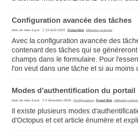
interéquipe
Interne
Configuration avancée des tâches
ITIL®
Date de mise à jour:
13 Août 2025
Portail Web
,
Utilisation avancée
Journée Utilisa
Avec la configuration avancée des tâch
JUO
contenant des tâches qui se généreront 
KB
champs dans le formulaire. Pour l'essent
Locaux
l'on veut dans une tâche et si au moins u
Loi25 Quebec S
M'inscrire au se
Modes d'authentification du portai
MailIntegration
Mobile Octopus
Date de mise à jour:
6 Novembre 2024
Configurations
,
Portail Web
,
Utilisation avanc
niveaux
Il existe plusieurs modes d'authentifica
Notes de versio
d'Octopus et cet article énumère et expl
Octopus 5
Octopus 7