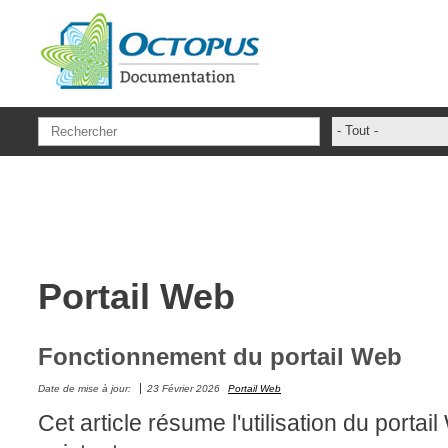
Aller au contenu principal
- Tout -
ADFS Aide Dep
administrateur
ADSIReader
Aide en ligne
Portail Web
Base de connai
base des conna
Bonnes pratiqu
Fonctionnement du portail Web
Centre de servi
Date de mise à jour:
23 Février 2026
Portail Web
champs. attribu
Cet article résume l'utilisation du portai
Changement