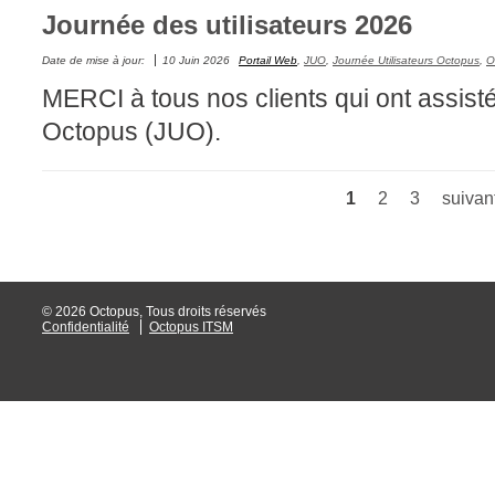
Journée des utilisateurs 2026
Tâches
Date de mise à jour:
10 Juin 2026
Portail Web
,
JUO
,
Journée Utilisateurs Octopus
,
O
TLS Sécurité P
MERCI à tous nos clients qui ont assisté
utilisateur
Octopus (JUO).
utilisateurs
Utilisation avan
Utilisation initial
1
2
3
suivant
Pages
Utilisation inter
Webinaires
Webtech
© 2026 Octopus, Tous droits réservés
Confidentialité
Octopus ITSM
WMI