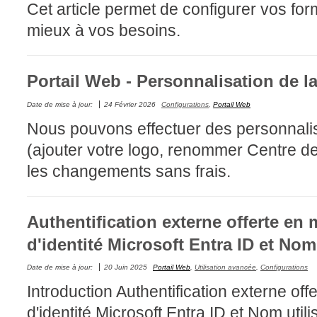
Cet article permet de configurer vos fo
FAQ
mieux à vos besoins.
Fichiers
Foire aux probl
Portail Web - Personnalisation de l
Foire aux quest
Formations
Date de mise à jour:
24 Février 2026
Configurations
,
Portail Web
Formulaire
Nous pouvons effectuer des personnalis
Gestion des pr
(ajouter votre logo, renommer Centre de 
Gestion des req
les changements sans frais.
groupe
groupes
Authentification externe offerte en
IA
d'identité Microsoft Entra ID et Nom
Import
Date de mise à jour:
20 Juin 2025
Portail Web
,
Utilisation avancée
,
Configurations
Importation-Dat
Introduction Authentification externe of
Incident
d'identité Microsoft Entra ID et Nom util
inter équipe