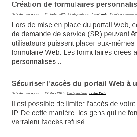
Création de formulaires personnal
Outils d'adminis
Date de mise à jour:
24 Juillet 2025
Configurations
,
Portail Web
,
Utilisation intermédi
permissions
Lors de mise en place du portail Web, ce
Portail Web
de demande de service (SR) peuvent êtr
Rapports & Stat
utilisateurs puissent placer eux-mêmes 
Relations
formulaire Web. Les formulaires créés 
requêtes génér
personnalisés...
Résolution
rôles
service
Sécuriser l'accès du portail Web à 
sites
Date de mise à jour:
29 Mars 2016
Configurations
,
Portail Web
SLA
Il est possible de limiter l'accès de vot
SR
IP. De cette manière, les gens qui ne fon
Suivi
verraient l'accès refusé.
suivi par
suivi principal