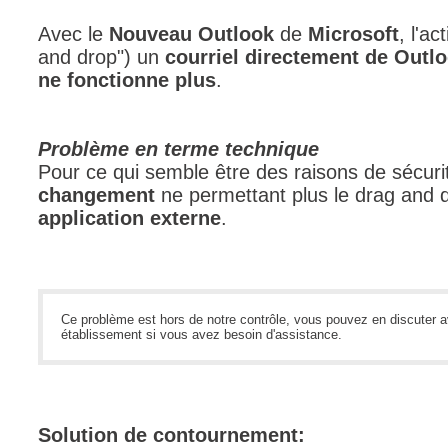
CI
Avec le
Nouveau Outlook
de
Microsoft
, l'ac
Collaboration
and drop") un
courriel directement de Outl
ne fonctionne plus
.
Comment nous j
Configuration
Configuration E
Problème en terme technique
Pour ce qui semble être des raisons de sécuri
Configurations
changement
ne permettant plus le drag and d
Coup de coeur
application externe
.
courriel smtp em
Dépannage
En construction
Ce problème est hors de notre contrôle, vous pouvez en discuter av
Entra
établissement si vous avez besoin d'assistance.
EntraID
Équipes non TI
État des service
Solution de contournement:
externe