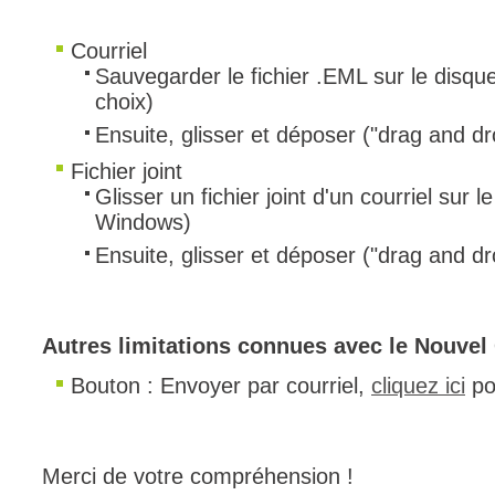
FAQ
Courriel
Fichiers
Sauvegarder le fichier .EML sur le disqu
Foire aux probl
choix)
Foire aux quest
Ensuite, glisser et déposer ("drag and dr
Formations
Fichier joint
Formulaire
Glisser un fichier joint d'un courriel sur 
Windows)
Gestion des pr
Ensuite, glisser et déposer ("drag and dr
Gestion des req
groupe
groupes
Autres limitations connues avec le Nouvel
IA
Bouton : Envoyer par courriel,
cliquez ici
pou
Import
Importation-Dat
Incident
Merci de votre compréhension !
inter équipe