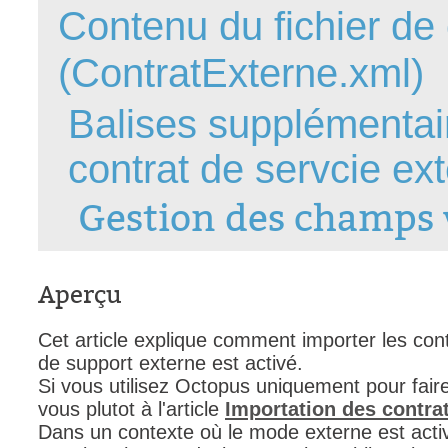
Contenu du fichier de 
FAQ
Fichiers
(ContratExterne.xml)
Foire aux probl
Balises supplémentair
Foire aux quest
Formations
contrat de servcie ex
Formulaire
Gestion des pr
Gestion des champs 
Gestion des req
groupe
Aperçu
groupes
IA
Cet article explique comment importer les con
Import
de support externe est activé.
Importation-Dat
Si vous utilisez Octopus uniquement pour faire
vous plutot à l'article
Importation des contra
Incident
Dans un contexte où le mode externe est acti
inter équipe