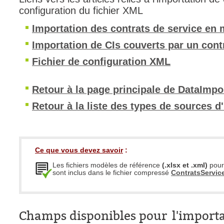
configuration du fichier XML
Outils d'adminis
Importation des contrats de service en 
permissions
Portail Web
Importation de CIs couverts par un cont
Rapports & Stat
Fichier de configuration XML
Relations
Retour à la page principale de DataImpo
requêtes génér
Résolution
Retour à la liste des types de sources d
rôles
service
sites
Ce que vous devez savoir
:
SLA
Les fichiers modèles de référence
(.xlsx et .xml)
pour 
sont inclus dans le fichier compressé
ContratsService
SR
Suivi
suivi par
Champs disponibles pour l'importa
suivi principal