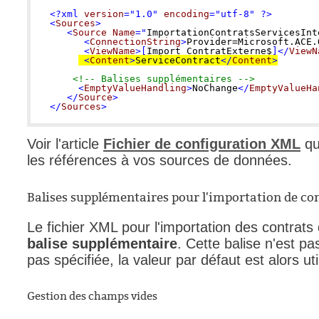
<?xml 
version
="1.0" 
encoding
="utf-8" ?> 

<
Sources
>

   <
Source Name
="
ImportationContratsServicesInt
      <
ConnectionString
>
Provider=Microsoft.ACE.
      <
ViewName
>[
Import ContratExterne$
]</
ViewN
 <
Content
>
ServiceContract
</
Content
>
 <!-- Balises supplémentaires -->
     <
EmptyValueHandling
>
NoChange
</
EmptyValueHa
   </
Source
>

</
Sources
>
Voir l'article
Fichier de configuration XML
qu
les références à vos sources de données.
Balises supplémentaires pour l'importation de con
Le fichier XML pour l'importation des contrats
balise supplémentaire
. Cette balise n'est pas
pas spécifiée, la valeur par défaut est alors uti
Gestion des champs vides