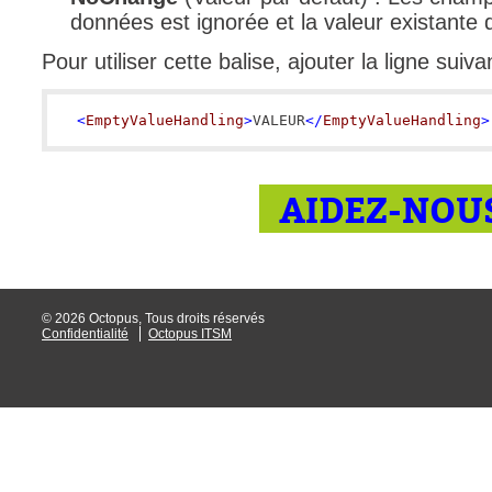
données est ignorée et la valeur existante
Pour utiliser cette balise, ajouter la ligne suiv
<
EmptyValueHandling
>
VALEUR
</
EmptyValueHandling
>
AIDEZ-NOUS
© 2026 Octopus, Tous droits réservés
Confidentialité
Octopus ITSM