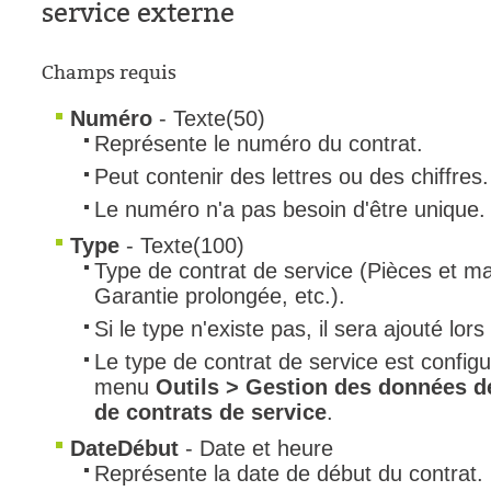
service externe
Tâches
TLS Sécurité P
Champs requis
utilisateur
Numéro
- Texte(50)
utilisateurs
Représente le numéro du contrat.
Utilisation avan
Peut contenir des lettres ou des chiffres.
Utilisation initial
Le numéro n'a pas besoin d'être unique.
Utilisation inter
Type
- Texte(100)
Webinaires
Type de contrat de service (Pièces et m
Garantie prolongée, etc.).
Webtech
Si le type n'existe pas, il sera ajouté lors
WMI
Le type de contrat de service est configu
menu
Outils > Gestion des données d
de contrats de service
.
DateDébut
- Date et heure
Représente la date de début du contrat.