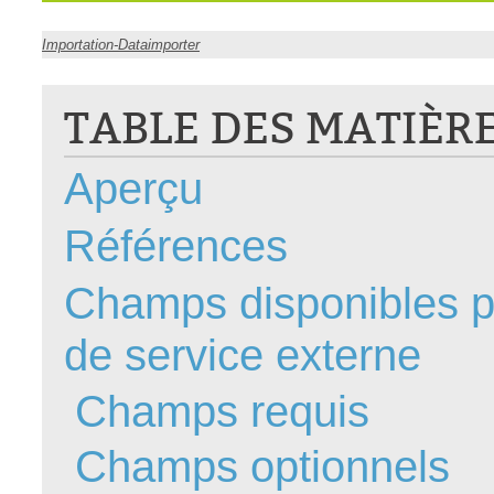
CI
Importation-Dataimporter
Collaboration
Comment nous j
TABLE DES MATIÈR
Configuration
Configuration E
Aperçu
Configurations
Coup de coeur
Références
courriel smtp em
Champs disponibles po
Dépannage
En construction
de service externe
Entra
EntraID
Champs requis
Équipes non TI
Champs optionnels
État des service
externe