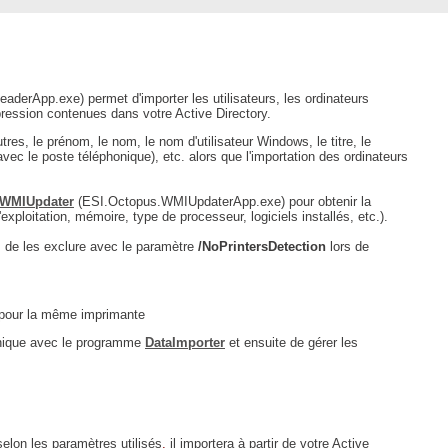
interéquipe
Interne
ITIL®
derApp.exe) permet d'importer les utilisateurs, les ordinateurs
mpression contenues dans votre Active Directory.
Journée Utilisateurs Octopus
utres, le prénom, le nom, le nom d'utilisateur Windows, le titre, le
JUO
ec le poste téléphonique), etc. alors que l'importation des ordinateurs
KB
WMIUpdater
(ESI.Octopus.WMIUpdaterApp.exe) pour obtenir la
Locaux
exploitation, mémoire, type de processeur, logiciels installés, etc.).
Loi25 Quebec Sécurité
 de les exclure avec le paramètre
/NoPrintersDetection
lors de
M'inscrire au service
MailIntegration
n pour la même imprimante
Mobile Octopus
unique avec le programme
DataImporter
et ensuite de gérer les
niveaux
Notes de version
Octopus 5
lon les paramètres utilisés
Octopus 7
,
il importera à partir de votre Active