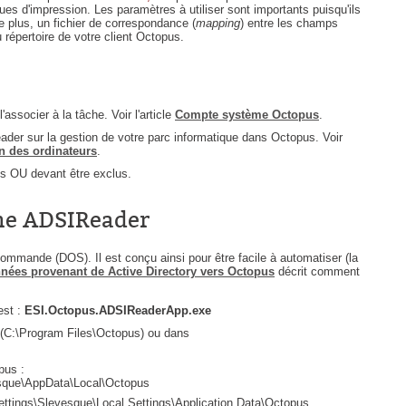
eues d'impression. Les paramètres à utiliser sont importants puisqu'ils
e plus, un fichier de correspondance (
Outils d'administration
mapping
) entre les champs
 répertoire de votre client Octopus.
permissions
Portail Web
Rapports & Statistiques
ssocier à la tâche. Voir l'article
Compte système Octopus
.
Relations
er sur la gestion de votre parc informatique dans Octopus. Voir
n des ordinateurs
.
requêtes générées
es OU devant être exclus.
Résolution
rôles
me ADSIReader
service
mande (DOS). Il est conçu ainsi pour être facile à automatiser (la
sites
nnées provenant de Active Directory vers Octopus
décrit comment
SLA
est :
ESI.Octopus.ADSIReaderApp.exe
SR
us (C:\Program Files\Octopus) ou dans
Suivi
pus :
suivi par
esque\AppData\Local\Octopus
tings\Slevesque\Local Settings\Application Data\Octopus
suivi principal