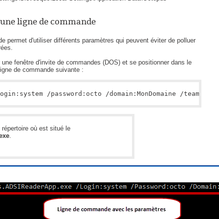
Tâches
d'une ligne de commande
TLS Sécurité Proxy communication
e permet d'utiliser différents paramètres qui peuvent éviter de polluer
utilisateur
rées.
utilisateurs
ir une fenêtre d'invite de commandes (DOS) et se positionner dans le
la ligne de commande suivante :
Utilisation avancée
Utilisation initiale
ogin:system /password:octo /domain:MonDomaine /team:1
Utilisation intermédiaire
Webinaires
 répertoire où est situé le
Webtech
exe
.
WMI