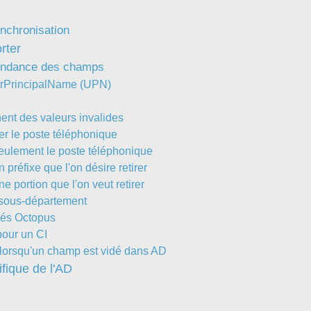
FAQ
nchronisation
Fichiers
rter
Foire aux problèmes
spondance des champs
Foire aux questions
erPrincipalName (UPN)
Formations
nt des valeurs invalides
Formulaire
quer le poste téléphonique
Gestion des problèmes
eulement le poste téléphonique
Gestion des requêtes
préfixe que l'on désire retirer
groupe
 portion que l'on veut retirer
 sous-département
groupes
sés Octopus
IA
pour un CI
Import
lorsqu'un champ est vidé dans AD
Importation-Dataimporter
fique de l'AD
Incident
inter équipe