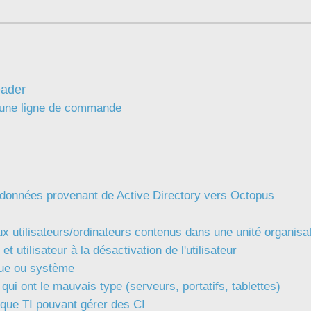
CI
Collaboration
Comment nous joindre
Configuration
eader
Configuration EntraID
d'une ligne de commande
Configurations
Coup de coeur
courriel smtp email
Dépannage
e données provenant de Active Directory vers Octopus
En construction
Entra
aux utilisateurs/ordinateurs contenus dans une unité organisa
EntraID
et utilisateur à la désactivation de l'utilisateur
Équipes non TI
ique ou système
État des services / Status
 qui ont le mauvais type (serveurs, portatifs, tablettes)
 que TI pouvant gérer des CI
externe