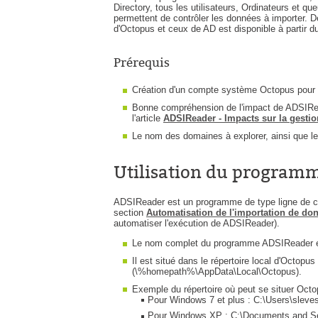
Directory, tous les utilisateurs, Ordinateurs et qu
permettent de contrôler les données à importer. D
d'Octopus et ceux de AD est disponible à partir du
Prérequis
Création d'un compte système Octopus pour l'a
Bonne compréhension de l'impact de ADSIRead
l'article
ADSIReader - Impacts sur la gestio
Le nom des domaines à explorer, ainsi que l
Utilisation du program
ADSIReader est un programme de type ligne de com
section
Automatisation de l'importation de do
automatiser l'exécution de ADSIReader).
Le nom complet du programme ADSIReader 
Il est situé dans le répertoire local d'Octop
(\%homepath%\AppData\Local\Octopus).
Exemple du répertoire où peut se situer Octo
Pour Windows 7 et plus : C:\Users\slev
Pour Windows XP : C:\Documents and Set