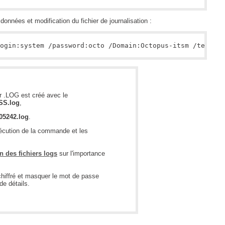
données et modification du fichier de journalisation :
r .LOG est créé avec le
S.log
,
5242.log
.
'exécution de la commande et les
n des fichiers logs
sur l'importance
chiffré et masquer le mot de passe
de détails.