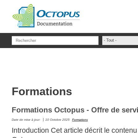
Aller au contenu principal
- Tout -
ADFS Aide Dep
administrateur
ADSIReader
Aide en ligne
Formations
Base de connai
base des conna
Bonnes pratiqu
Formations Octopus - Offre de serv
Centre de servi
Date de mise à jour:
10 Octobre 2025
Formations
champs. attribu
Introduction Cet article décrit le conte
Changement