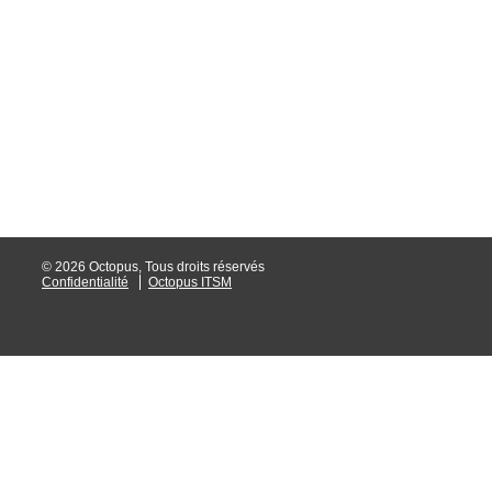
interéquipe
Interne
ITIL®
Journée Utilisa
JUO
KB
Locaux
Loi25 Quebec S
© 2026 Octopus, Tous droits réservés
Confidentialité
Octopus ITSM
M'inscrire au se
MailIntegration
Mobile Octopus
niveaux
Notes de versio
Octopus 5
Octopus 7