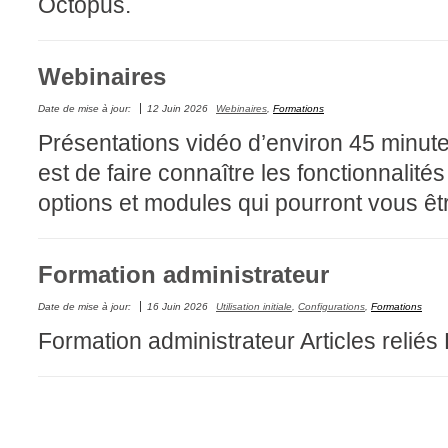
Octopus.
CI
Collaboration
Webinaires
Comment nous j
Configuration
Date de mise à jour:
12 Juin 2026
Webinaires
,
Formations
Présentations vidéo d’environ 45 minutes
Configuration E
est de faire connaître les fonctionnalité
Configurations
options et modules qui pourront vous êtr
Coup de coeur
courriel smtp em
Dépannage
Formation administrateur
En construction
Date de mise à jour:
16 Juin 2026
Utilisation initiale
,
Configurations
,
Formations
Entra
Formation administrateur Articles reliés 
EntraID
Équipes non TI
État des service
externe