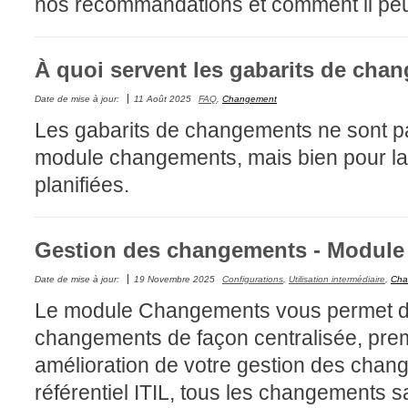
nos recommandations et comment il peut 
CI
Collaboration
À quoi servent les gabarits de cha
Comment nous j
Configuration
Date de mise à jour:
11 Août 2025
FAQ
,
Changement
Les gabarits de changements ne sont pas
Configuration E
module changements, mais bien pour la 
Configurations
planifiées.
Coup de coeur
courriel smtp em
Dépannage
Gestion des changements - Module
En construction
Date de mise à jour:
19 Novembre 2025
Configurations
,
Utilisation intermédiaire
,
Cha
Entra
Le module Changements vous permet d'in
EntraID
changements de façon centralisée, prem
Équipes non TI
amélioration de votre gestion des cha
État des service
référentiel ITIL, tous les changements s
externe