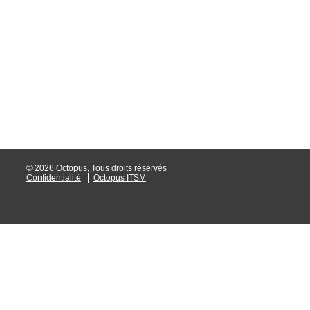
interéquipe
Interne
ITIL®
Journée Utilisa
JUO
KB
Locaux
Loi25 Quebec S
© 2026 Octopus, Tous droits réservés
Confidentialité
Octopus ITSM
M'inscrire au se
MailIntegration
Mobile Octopus
niveaux
Notes de versio
Octopus 5
Octopus 7