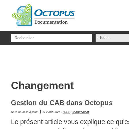
Aller au contenu principal
- Tout -
ADFS Aide Dep
administrateur
ADSIReader
Aide en ligne
Changement
Base de connai
base des conna
Bonnes pratiqu
Gestion du CAB dans Octopus
Centre de servi
Date de mise à jour:
11 Août 2025
ITIL®
,
Changement
champs. attribu
Le présent article vous explique ce qu'e
Changement