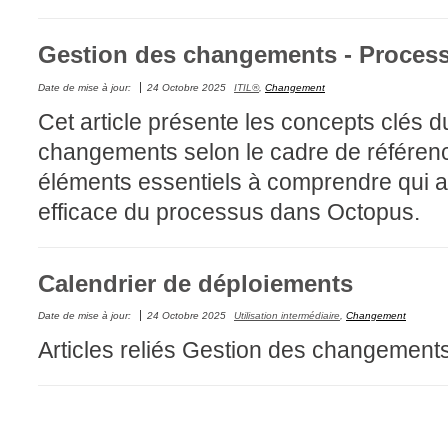
FAQ
Gestion des changements - Proces
Fichiers
Foire aux probl
Date de mise à jour:
24 Octobre 2025
ITIL®
,
Changement
Foire aux quest
Cet article présente les concepts clés 
Formations
changements selon le cadre de référenc
Formulaire
éléments essentiels à comprendre qui ai
Gestion des pr
efficace du processus dans Octopus.
Gestion des req
groupe
Calendrier de déploiements
groupes
Date de mise à jour:
24 Octobre 2025
Utilisation intermédiaire
,
Changement
IA
Articles reliés Gestion des changement
Import
Importation-Dat
Incident
inter équipe