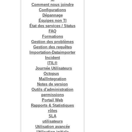
Comment nous joindre
Configurations
Dépannage
Équipes non TI
État des services / Status
FAQ
Formations
Gestion des problèmes
Gestion des requêtes
Importation-Dataimporter
Incident
ITIL®
Journée Utilisateurs
Octopus
MailIntegration
Notes de version
Outils d'administration
permissions
Portail Web
Rapports & Statistiques
rôles
SLA
utilisateurs
Utilisation avancée
Utilisation initiale