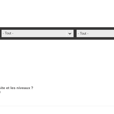
- Tout -
- Tout -
ADFS Aide Depannage
administrateur
ADSIReader
Aide en ligne
Base de connaissances
base des connaissances
ite et les niveaux ?
Bonnes pratiques
x
Centre de services
champs. attributs
Changement