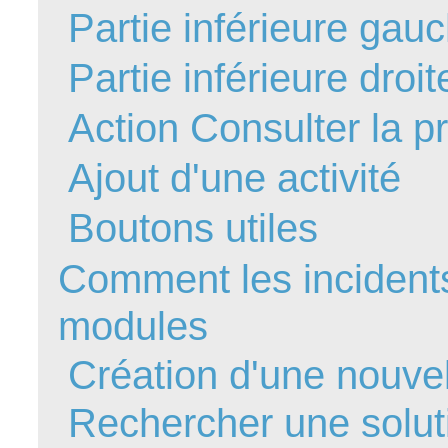
Partie inférieure gau
FAQ
Fichiers
Partie inférieure droi
Foire aux probl
Foire aux quest
Action Consulter la p
Formations
Ajout d'une activité
Formulaire
Gestion des pr
Boutons utiles
Gestion des req
groupe
Comment les incidents
groupes
modules
IA
Import
Création d'une nouve
Importation-Dat
Rechercher une solut
Incident
inter équipe