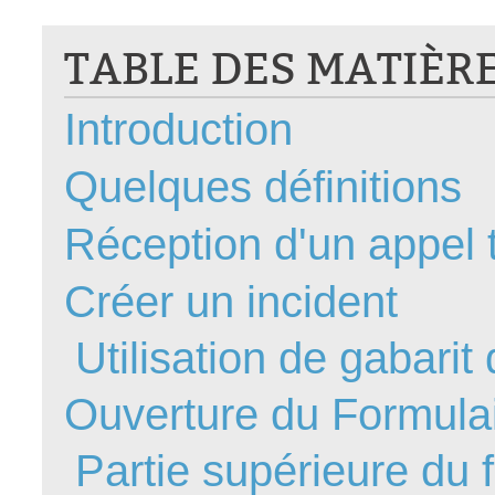
CI
TABLE DES MATIÈR
Collaboration
Comment nous j
Introduction
Configuration
Configuration E
Quelques définitions
Configurations
Coup de coeur
Réception d'un appel 
courriel smtp em
Créer un incident
Dépannage
En construction
Utilisation de gabarit 
Entra
EntraID
Ouverture du Formula
Équipes non TI
État des service
Partie supérieure du 
externe