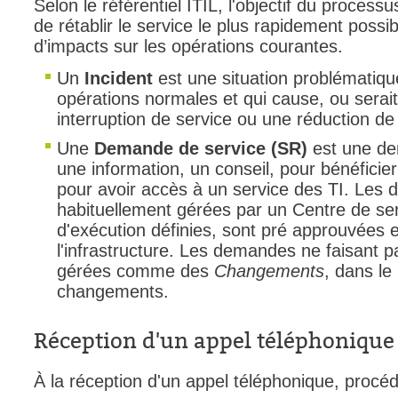
Selon le référentiel ITIL, l'objectif du process
de rétablir le service le plus rapidement poss
Outils d'adminis
d’impacts sur les opérations courantes.
permissions
Un
Incident
est une situation problématique
Portail Web
opérations normales et qui cause, ou serai
Rapports & Stat
interruption de service ou une réduction de 
Relations
Une
Demande de service (SR)
est une dem
requêtes génér
une information, un conseil, pour bénéfici
Résolution
pour avoir accès à un service des TI. Les
habituellement gérées par un Centre de ser
rôles
d'exécution définies, sont pré approuvées e
service
l'infrastructure. Les demandes ne faisant p
sites
gérées comme des
Changements
, dans l
changements.
SLA
SR
Réception d'un appel téléphonique
Suivi
suivi par
À la réception d'un appel téléphonique, procéd
suivi principal