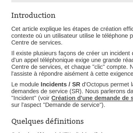
interéquipe
Introduction
Interne
ITIL®
Cet article explique les étapes de création eff
Journée Utilisa
contexte où un utilisateur utilise le téléphone
Centre de services.
JUO
KB
Il existe plusieurs façons de créer un incident
d'un appel téléphonique exige une grande réact
Locaux
Centre de services, et chaque "clic" compte. N
Loi25 Quebec S
l'assiste à répondre aisément à cette exigence
M'inscrire au se
Le module
Incidents / SR
d'Octopus permet la
MailIntegration
demandes de service (SR). Nous parlerons dans
Mobile Octopus
"Incident" (voir
Création d'une demande de s
sur l'aspect "Demande de service").
niveaux
Notes de versio
Quelques définitions
Octopus 5
Octopus 7