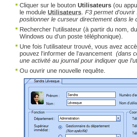
Cliquer sur le bouton
Utilisateurs
(ou appu
Tâches
le module
Utilisateurs
.
F3 permet d'ouvrir 
TLS Sécurité P
positionner le curseur directement dans le
utilisateur
Rechercher l’utilisateur (à partir du nom, d
Windows ou d'un poste téléphonique).
utilisateurs
Utilisation avan
Une fois l'utilisateur trouvé, vous avez accè
pouvez l'informer de l'avancement
(dans c
Utilisation initial
une activité au journal pour indiquer que l’u
Utilisation inter
Ou ouvrir une nouvelle requête.
Webinaires
Webtech
WMI