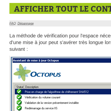
AFFICHER TOUT LE CON
CI
Collaboration
Comment nous j
FAQ
Dépannage
Configuration
Configuration E
La méthode de vérification pour l'espace néce
d'une mise à jour peut s'avérer très longue l
Configurations
suivant :
Coup de coeur
courriel smtp em
Dépannage
En construction
Entra
EntraID
Équipes non TI
État des service
externe