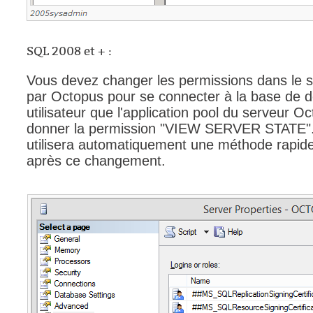
Outils d'adminis
permissions
SQL 2008 et + :
Portail Web
Vous devez changer les permissions dans le ser
Rapports & Stat
par Octopus pour se connecter à la base de 
Relations
utilisateur que l'application pool du serveur Oc
requêtes génér
donner la permission "VIEW SERVER STATE". L
utilisera automatiquement une méthode rapide 
Résolution
après ce changement.
rôles
service
sites
SLA
SR
Suivi
suivi par
suivi principal