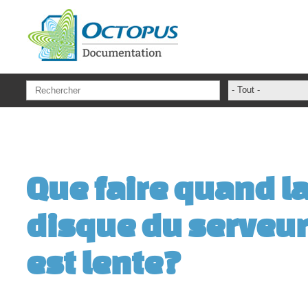
Aller au contenu principal
- Tout -
ADFS Aide Dep
administrateur
ADSIReader
Que faire quand la
Aide en ligne
Base de connai
disque du serveur 
base des conna
Bonnes pratiqu
est lente?
Centre de servi
champs. attribu
Changement