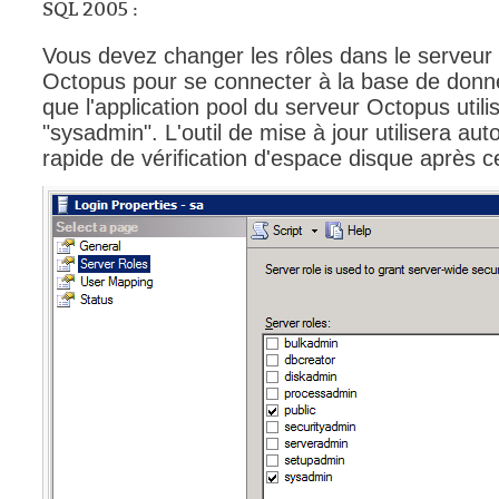
SQL 2005 :
interéquipe
Vous devez changer les rôles dans le serveur SQ
Interne
Octopus pour se connecter à la base de donné
ITIL®
que l'application pool du serveur Octopus utili
Journée Utilisa
"sysadmin". L'outil de mise à jour utilisera 
rapide de vérification d'espace disque après
JUO
KB
Locaux
Loi25 Quebec S
M'inscrire au se
MailIntegration
Mobile Octopus
niveaux
Notes de versio
Octopus 5
Octopus 7