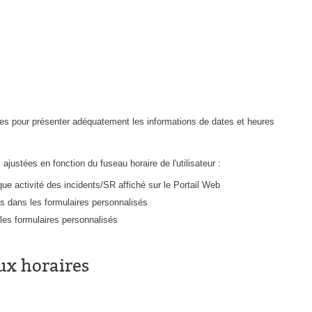
CI
Collaboration
Comment nous joindre
Configuration
Configuration EntraID
Configurations
ires pour présenter adéquatement les informations de dates et heures
Coup de coeur
courriel smtp email
ustées en fonction du fuseau horaire de l'utilisateur :
Dépannage
que activité des incidents/SR affiché sur le Portail Web
En construction
ns dans les formulaires personnalisés
es formulaires personnalisés
Entra
EntraID
ux horaires
Équipes non TI
État des services / Status
externe