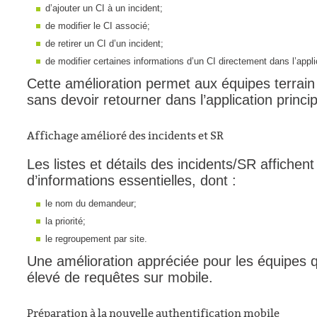
d’ajouter un CI à un incident;
Outils d'adminis
de modifier le CI associé;
permissions
de retirer un CI d’un incident;
Portail Web
de modifier certaines informations d’un CI directement dans l’appli
Cette amélioration permet aux équipes terrain 
Rapports & Stat
sans devoir retourner dans l’application princip
Relations
requêtes génér
Affichage amélioré des incidents et SR
Résolution
Les listes et détails des incidents/SR affiche
rôles
d’informations essentielles, dont :
service
le nom du demandeur;
sites
la priorité;
SLA
le regroupement par site.
SR
Une amélioration appréciée pour les équipes q
Suivi
élevé de requêtes sur mobile.
suivi par
Préparation à la nouvelle authentification mobile
suivi principal