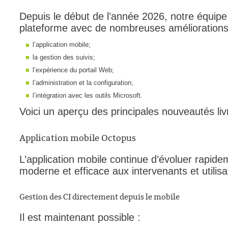
interéquipe
Depuis le début de l’année 2026, notre équipe a
plateforme avec de nombreuses amélioration
Interne
ITIL®
l’application mobile;
la gestion des suivis;
Journée Utilisa
l’expérience du portail Web;
JUO
l’administration et la configuration;
KB
l’intégration avec les outils Microsoft.
Locaux
Voici un aperçu des principales nouveautés li
Loi25 Quebec S
M'inscrire au se
Application mobile Octopus
MailIntegration
L’application mobile continue d’évoluer rapidem
Mobile Octopus
moderne et efficace aux intervenants et utilisa
niveaux
Notes de versio
Gestion des CI directement depuis le mobile
Octopus 5
Il est maintenant possible :
Octopus 7