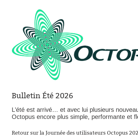
CI
Collaboration
Comment nous j
Configuration
Configuration E
Configurations
Coup de coeur
courriel smtp em
Dépannage
En construction
Bulletin Été 2026
Entra
EntraID
L’été est arrivé… et avec lui plusieurs nouvea
Octopus encore plus simple, performante et fl
Équipes non TI
État des service
Retour sur la Journée des utilisateurs Octopus 20
externe