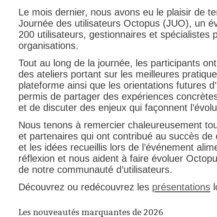
Le mois dernier, nous avons eu le plaisir de te
FAQ
Journée des utilisateurs Octopus (JUO), un é
Fichiers
200 utilisateurs, gestionnaires et spécialistes
Foire aux probl
organisations.
Foire aux quest
Tout au long de la journée, les participants on
Formations
des ateliers portant sur les meilleures pratiqu
Formulaire
plateforme ainsi que les orientations futures
permis de partager des expériences concrètes,
Gestion des pr
et de discuter des enjeux qui façonnent l’évolu
Gestion des req
Nous tenons à remercier chaleureusement tous
groupe
et partenaires qui ont contribué au succès de
groupes
et les idées recueillis lors de l’événement ali
IA
réflexion et nous aident à faire évoluer Octop
de notre communauté d’utilisateurs.
Import
Importation-Dat
Découvrez ou redécouvrez les
présentations
l
Incident
Les nouveautés marquantes de 2026
inter équipe