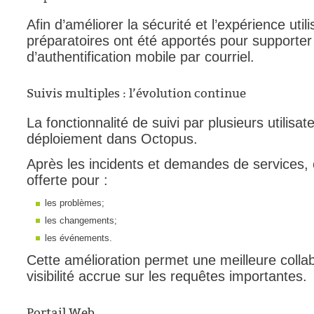
Tâches
Afin d’améliorer la sécurité et l’expérience ut
préparatoires ont été apportés pour supporte
TLS Sécurité P
d’authentification mobile par courriel.
utilisateur
utilisateurs
Suivis multiples : l’évolution continue
Utilisation avan
La fonctionnalité de suivi par plusieurs utilis
Utilisation initial
déploiement dans Octopus.
Utilisation inter
Après les incidents et demandes de services, 
Webinaires
offerte pour :
Webtech
les problèmes;
WMI
les changements;
les événements.
Cette amélioration permet une meilleure colla
visibilité accrue sur les requêtes importantes.
Portail Web