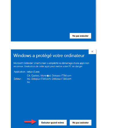
interéquipe
Interne
ITIL®
Journée Utilisa
JUO
KB
Locaux
Loi25 Quebec S
M'inscrire au se
MailIntegration
Mobile Octopus
niveaux
Notes de versio
Octopus 5
Octopus 7