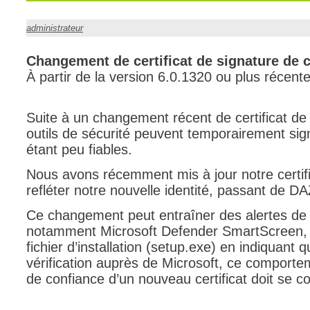
CI
administrateur
Collaboration
Comment nous j
Changement de certificat de signature de 
À partir de la version 6.0.1320 ou plus récent
Configuration
Configuration E
Suite à un changement récent de certificat de
Configurations
outils de sécurité peuvent temporairement s
Coup de coeur
étant peu fiables.
courriel smtp em
Nous avons récemment mis à jour notre certifi
Dépannage
refléter notre nouvelle identité, passant de 
En construction
Ce changement peut entraîner des alertes de c
Entra
notamment Microsoft Defender SmartScreen, q
EntraID
fichier d’installation (setup.exe) en indiquant 
vérification auprès de Microsoft, ce comportem
Équipes non TI
de confiance d’un nouveau certificat doit se c
État des service
externe