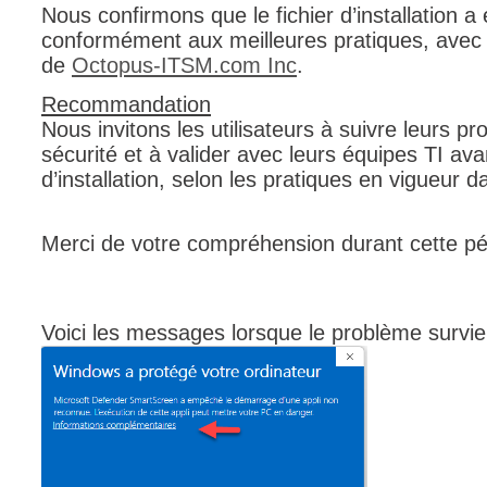
Nous confirmons que le fichier d’installation 
FAQ
conformément aux meilleures pratiques, avec u
Fichiers
de
Octopus-ITSM.com Inc
.
Foire aux probl
Recommandation
Foire aux quest
Nous invitons les utilisateurs à suivre leurs p
sécurité et à valider avec leurs équipes TI a
Formations
d’installation, selon les pratiques en vigueur d
Formulaire
Gestion des pr
Merci de votre compréhension durant cette pér
Gestion des req
groupe
groupes
Voici les messages lorsque le problème survie
IA
Import
Importation-Dat
Incident
inter équipe