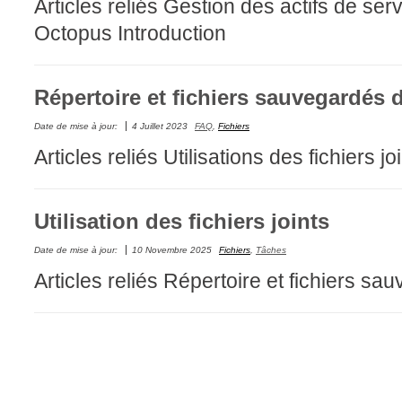
Articles reliés Gestion des actifs de se
CI
Octopus Introduction
Collaboration
Comment nous j
Répertoire et fichiers sauvegardés
Configuration
Configuration E
Date de mise à jour:
4 Juillet 2023
FAQ
,
Fichiers
Configurations
Articles reliés Utilisations des fichiers jo
Coup de coeur
courriel smtp em
Utilisation des fichiers joints
Dépannage
Date de mise à jour:
10 Novembre 2025
Fichiers
,
Tâches
En construction
Articles reliés Répertoire et fichiers 
Entra
EntraID
Équipes non TI
État des service
externe