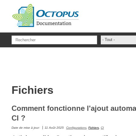
Aller au contenu principal
- Tout -
ADFS Aide Dep
administrateur
ADSIReader
Aide en ligne
Fichiers
Base de connai
base des conna
Bonnes pratiqu
Comment fonctionne l'ajout automati
Centre de servi
CI ?
champs. attribu
Date de mise à jour:
11 Août 2025
Configurations
,
Fichiers
,
CI
Changement