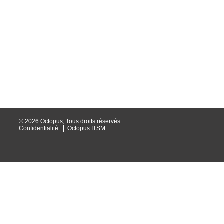
interéquipe
Interne
ITIL®
Journée Utilisa
JUO
KB
Locaux
Loi25 Quebec S
© 2026 Octopus, Tous droits réservés
Confidentialité
Octopus ITSM
M'inscrire au se
MailIntegration
Mobile Octopus
niveaux
Notes de versio
Octopus 5
Octopus 7