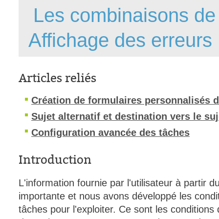
Les combinaisons d
interéquipe
Interne
Affichage des erreurs
ITIL®
Journée Utilisa
JUO
Articles reliés
KB
Création de formulaires personnalisés 
Locaux
Loi25 Quebec S
Sujet alternatif et destination vers le suj
M'inscrire au se
Configuration avancée des tâches
MailIntegration
Introduction
Mobile Octopus
niveaux
L'information fournie par l'utilisateur à partir
Notes de versio
importante et nous avons développé les condit
Octopus 5
tâches pour l'exploiter. Ce sont les conditions 
Octopus 7