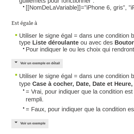
guillemets pour fonctionner :
[[NomDeLaVariable]]
="iPhone 6, gris", "
Est égale à
Utiliser le signe égal = dans une conditio
type
Liste déroulante
ou avec des
Bouton
Pour indiquer le ou les choix qui rendront
Voir un exemple en détail
Utiliser le signe égal = dans une conditio
type
C
ase à cocher,
Date,
Date et Heure
​= Vrai, pour indiquer que la condition es
rempli.
= Faux, pour indiquer que la condition es
Voir un exemple