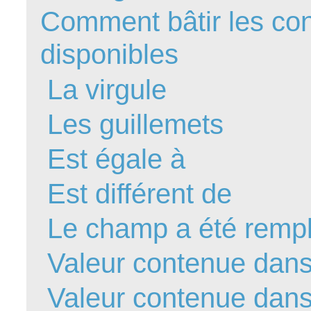
Comment bâtir les con
FAQ
Fichiers
disponibles
Foire aux probl
Foire aux quest
La virgule
Formations
Les guillemets
Formulaire
Gestion des pr
Est égale à
Gestion des req
groupe
Est différent de
groupes
Le champ a été rempli
IA
Import
Valeur contenue dans
Importation-Dat
Incident
Valeur contenue dans
inter équipe