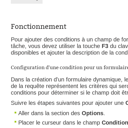
Tâches
TLS Sécurité P
Fonctionnement
utilisateur
utilisateurs
Pour ajouter des conditions à un champ de for
Utilisation avan
tâche, vous devez utiliser la touche
F3
du clav
Utilisation initial
disponibles et ajouter la description de la cond
Utilisation inter
Configuration d'une condition pour un formulair
Webinaires
Webtech
Dans la création d'un formulaire dynamique, l
de la requête représentent les critères qui sero
WMI
conditions pour déterminer si le champ doit être
Suivre les étapes suivantes pour ajouter une
Aller dans la section des
Options
.
Placer le curseur dans le champ
Condition