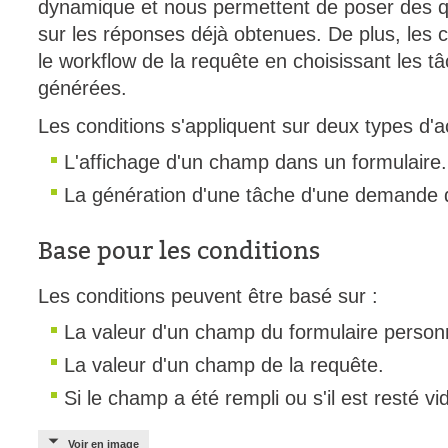
dynamique et nous permettent de poser des que
Outils d'adminis
sur les réponses déjà obtenues. De plus, les 
permissions
le workflow de la requête en choisissant les tâ
générées.
Portail Web
Rapports & Stat
Les conditions s'appliquent sur deux types d'a
Relations
L'affichage d'un champ dans un formulaire.
requêtes génér
La génération d'une tâche d'une demande d
Résolution
rôles
Base pour les conditions
service
Les conditions peuvent être basé sur :
sites
SLA
La valeur d'un champ du formulaire personn
SR
La valeur d'un champ de la requête.
Suivi
Si le champ a été rempli ou s'il est resté vi
suivi par
Voir en image
suivi principal