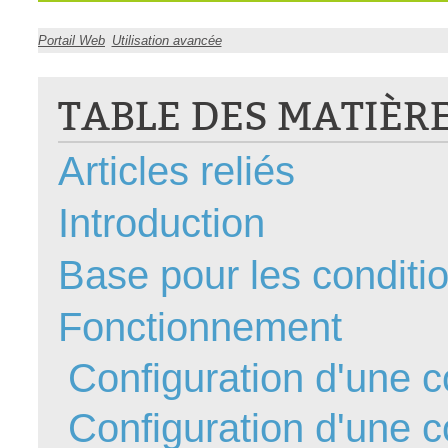
CI
Portail Web
Utilisation avancée
Collaboration
Comment nous j
TABLE DES MATIÈR
Configuration
Configuration E
Articles reliés
Configurations
Coup de coeur
Introduction
courriel smtp em
Base pour les conditi
Dépannage
En construction
Fonctionnement
Entra
EntraID
Configuration d'une c
Équipes non TI
État des service
Configuration d'une c
externe