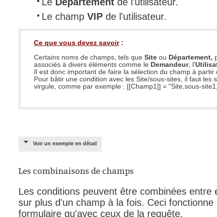
Le
Département
de l'utilisateur.
Le champ
VIP
de l'utilisateur.
Ce que vous devez savoir
:
Certains noms de champs, tels que
Site
ou
Département,
associés à divers éléments comme le
Demandeur
, l'
Utilis
Il est donc important de faire la sélection du champ à parti
Pour bâtir une condition avec les Site/sous-sites, il faut les
virgule, comme par exemple :
[[Champ1]]
= "Site,sous-site1
Voir un exemple en détail
Les combinaisons de champs
Les conditions peuvent être combinées entre el
sur plus d'un champ à la fois. Ceci fonctionn
formulaire qu'avec ceux de la requête.