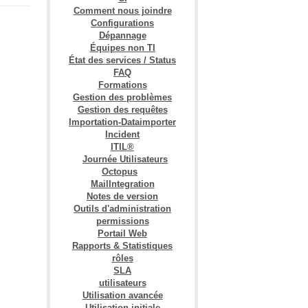
Comment nous joindre
Configurations
Dépannage
Équipes non TI
État des services / Status
FAQ
Formations
Gestion des problèmes
Gestion des requêtes
Importation-Dataimporter
Incident
ITIL®
Journée Utilisateurs
Octopus
MailIntegration
Notes de version
Outils d'administration
permissions
Portail Web
Rapports & Statistiques
rôles
SLA
utilisateurs
Utilisation avancée
Utilisation initiale