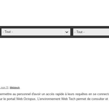
- Tout -
- Tout -
ADFS Aide Depannage
administrateur
ADSIReader
Aide en ligne
Base de connaissances
base des connaissances
Bonnes pratiques
 non TI
,
Webtech
Centre de services
rmettre au personnel d'avoir un accès rapide à leurs requêtes en se connect
se sur le portail Web Octopus. L'environnement Web Tech permet de consulter et
champs. attributs
Changement