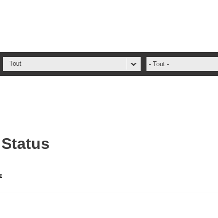
- Tout -
- Tout -
ADFS Aide Depannage
administrateur
ADSIReader
Aide en ligne
 Status
Base de connaissances
base des connaissances
Bonnes pratiques
s
Centre de services
champs. attributs
Changement