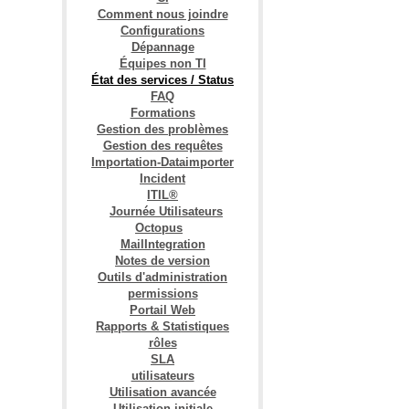
Comment nous joindre
Configurations
Dépannage
Équipes non TI
État des services / Status
FAQ
Formations
Gestion des problèmes
Gestion des requêtes
Importation-Dataimporter
Incident
ITIL®
Journée Utilisateurs
Octopus
MailIntegration
Notes de version
Outils d'administration
permissions
Portail Web
Rapports & Statistiques
rôles
SLA
utilisateurs
Utilisation avancée
Utilisation initiale