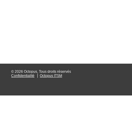
interéquipe
Interne
ITIL®
Journée Utilisa
JUO
KB
Locaux
Loi25 Quebec S
© 2026 Octopus, Tous droits réservés
Confidentialité
Octopus ITSM
M'inscrire au se
MailIntegration
Mobile Octopus
niveaux
Notes de versio
Octopus 5
Octopus 7