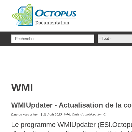
Aller au contenu principal
- Tout -
ADFS Aide Dep
administrateur
ADSIReader
Aide en ligne
WMI
Base de connai
base des conna
Bonnes pratiqu
WMIUpdater - Actualisation de la c
Centre de servi
Date de mise à jour:
11 Août 2025
WMI
,
Outils d'administration
,
CI
champs. attribu
Le programme WMIUpdater (ESI.Octop
Changement