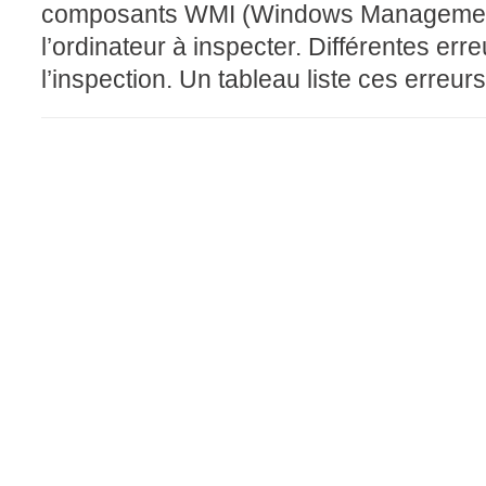
composants WMI (Windows Management I
FAQ
l’ordinateur à inspecter. Différentes er
Fichiers
l’inspection. Un tableau liste ces erreurs 
Foire aux probl
Foire aux quest
Formations
Formulaire
Gestion des pr
Gestion des req
groupe
groupes
IA
Import
Importation-Dat
Incident
inter équipe