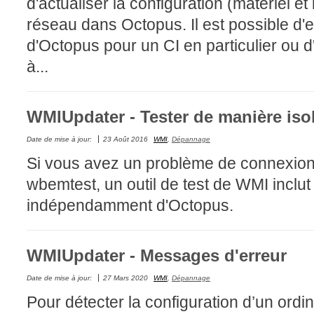
d'actualiser la configuration (matériel et
CI
réseau dans Octopus. Il est possible d'ef
Collaboration
d'Octopus pour un CI en particulier ou 
Comment nous j
à...
Configuration
Configuration E
WMIUpdater - Tester de manière iso
Configurations
Coup de coeur
Date de mise à jour:
23 Août 2016
WMI
,
Dépannage
Si vous avez un problème de connexion
courriel smtp em
wbemtest, un outil de test de WMI incl
Dépannage
indépendamment d'Octopus.
En construction
Entra
EntraID
WMIUpdater - Messages d'erreur
Équipes non TI
Date de mise à jour:
27 Mars 2020
WMI
,
Dépannage
État des service
Pour détecter la configuration d’un ordina
externe