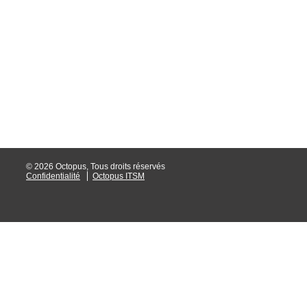
interéquipe
Interne
ITIL®
Journée Utilisa
JUO
KB
Locaux
Loi25 Quebec S
© 2026 Octopus, Tous droits réservés
Confidentialité
Octopus ITSM
M'inscrire au se
MailIntegration
Mobile Octopus
niveaux
Notes de versio
Octopus 5
Octopus 7