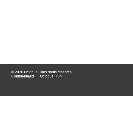
interéquipe
Interne
ITIL®
Journée Utilisa
JUO
KB
Locaux
Loi25 Quebec S
© 2026 Octopus, Tous droits réservés
Confidentialité
Octopus ITSM
M'inscrire au se
MailIntegration
Mobile Octopus
niveaux
Notes de versio
Octopus 5
Octopus 7