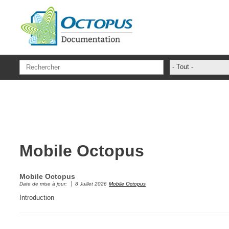
Aller au contenu principal
- Tout -
ADFS Aide Dep
administrateur
ADSIReader
Aide en ligne
Mobile Octopus
Base de connai
base des conna
Mobile Octopus
Bonnes pratiqu
Date de mise à jour:
8 Juillet 2026
Mobile Octopus
Centre de servi
Introduction
champs. attribu
Changement