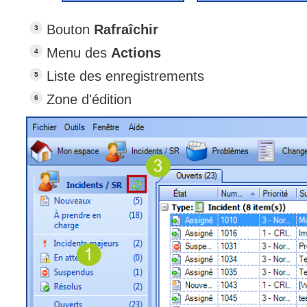
Tâches
Bouton
Rafraîchir
TLS Sécurité P
Menu des
Actions
utilisateur
Liste des enregistrements
utilisateurs
Zone d'édition
Utilisation avan
Utilisation initial
Utilisation inter
Webinaires
Webtech
WMI