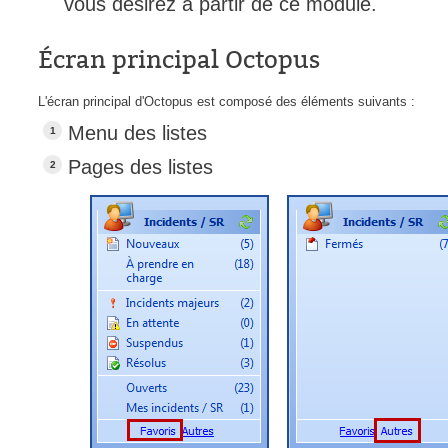
vous désirez à partir de ce module.
Outils d'adminis
Écran principal Octopus
permissions
Portail Web
L'écran principal d'Octopus est composé des éléments suivants :
Rapports & Stat
Menu des listes
Relations
Pages des listes
requêtes génér
Résolution
rôles
service
sites
SLA
SR
Suivi
suivi par
suivi principal