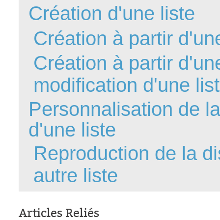
Création d'une liste
FAQ
Fichiers
Création à partir d'u
Foire aux probl
Foire aux quest
Création à partir d'un
Formations
modification d'une lis
Formulaire
Gestion des pr
Personnalisation de l
Gestion des req
d'une liste
groupe
groupes
Reproduction de la di
IA
autre liste
Import
Importation-Dat
Incident
Articles Reliés
inter équipe