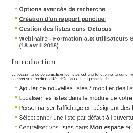
interéquipe
Options avancés de recherche
Interne
Création d'un rapport ponctuel
ITIL®
Gestion des listes dans Octopus
Journée Utilisa
Webinaire - Formation aux utilisateurs S
JUO
(18 avril 2018)
KB
Introduction
Locaux
Loi25 Quebec S
La possibilité de personnaliser les listes est une fonctionnalité qui offre
M'inscrire au se
nombreuses fonctionnalités d'Octopus. Il est possible de :
Ajouter de nouvelles listes / modifier des li
MailIntegration
Mobile Octopus
Localiser les listes dans le module de votre
niveaux
Personnaliser l'affichage en désignant des
Notes de versio
Sélectionner une liste par défaut à l'ouver
Octopus 5
Centraliser vos listes dans
Mon espace
et 
Octopus 7