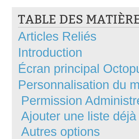
CI
TABLE DES MATIÈR
Collaboration
Comment nous j
Articles Reliés
Configuration
Configuration E
Introduction
Configurations
Coup de coeur
Écran principal Octop
courriel smtp em
Personnalisation du m
Dépannage
En construction
Permission Administre
Entra
EntraID
Ajouter une liste déjà
Équipes non TI
Autres options
État des service
externe