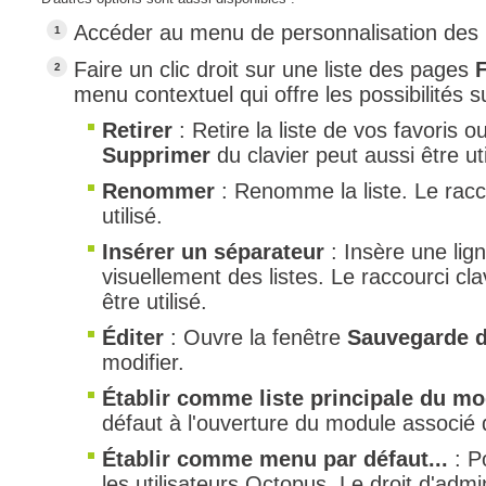
Accéder au menu de personnalisation des l
Faire un clic droit sur une liste des pages
menu contextuel qui offre les possibilités s
Retirer
: Retire la liste de vos favoris 
Supprimer
du clavier peut aussi être uti
Renommer
: Renomme la liste. Le racco
utilisé.
Insérer un séparateur
: Insère une lig
visuellement des listes. Le raccourci cl
être utilisé.
Éditer
: Ouvre la fenêtre
Sauvegarde d
modifier.
Établir comme liste principale du m
défaut à l'ouverture du module associé
Établir comme menu par défaut...
: P
les utilisateurs Octopus. Le droit d'admin