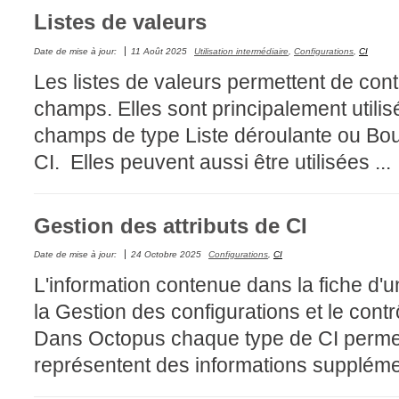
Listes de valeurs
FAQ
Fichiers
Date de mise à jour:
11 Août 2025
Utilisation intermédiaire
,
Configurations
,
CI
Foire aux probl
Les listes de valeurs permettent de contr
Foire aux quest
champs. Elles sont principalement utilis
Formations
champs de type Liste déroulante ou Bout
Formulaire
CI. Elles peuvent aussi être utilisées ...
Gestion des pr
Gestion des req
Gestion des attributs de CI
groupe
Date de mise à jour:
24 Octobre 2025
Configurations
,
CI
groupes
L'information contenue dans la fiche d'u
IA
la Gestion des configurations et le contr
Import
Dans Octopus chaque type de CI permet d
Importation-Dat
représentent des informations supplémen
Incident
inter équipe