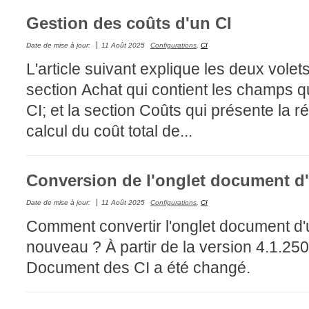
interéquipe
Gestion des coûts d'un CI
Interne
Date de mise à jour:
11 Août 2025
Configurations
,
CI
ITIL®
L'article suivant explique les deux volets
Journée Utilisa
section Achat qui contient les champs qui
JUO
CI; et la section Coûts qui présente la ré
KB
calcul du coût total de...
Locaux
Loi25 Quebec S
Conversion de l'onglet document d
M'inscrire au se
MailIntegration
Date de mise à jour:
11 Août 2025
Configurations
,
CI
Mobile Octopus
Comment convertir l'onglet document d'u
niveaux
nouveau ? À partir de la version 4.1.250,
Notes de versio
Document des CI a été changé.
Octopus 5
Octopus 7