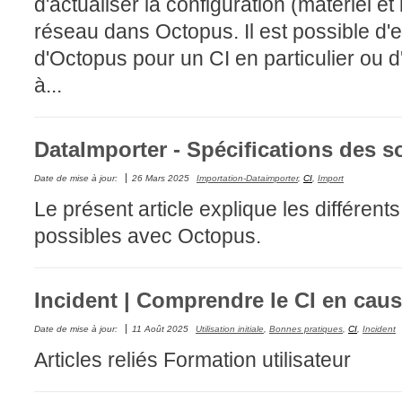
d'actualiser la configuration (matériel et
CI
réseau dans Octopus. Il est possible d'ef
Collaboration
d'Octopus pour un CI en particulier ou 
Comment nous j
à...
Configuration
Configuration E
DataImporter - Spécifications des s
Configurations
Coup de coeur
Date de mise à jour:
26 Mars 2025
Importation-Dataimporter
,
CI
,
Import
Le présent article explique les différent
courriel smtp em
possibles avec Octopus.
Dépannage
En construction
Entra
Incident | Comprendre le CI en cau
EntraID
Date de mise à jour:
11 Août 2025
Utilisation initiale
,
Bonnes pratiques
,
CI
,
Incident
Équipes non TI
Articles reliés Formation utilisateur
État des service
externe