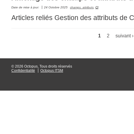
Date de mise à jour:
24 Octobre 2025
champs. attributs
,
CI
Tâches
Articles reliés Gestion des attributs de C
TLS Sécurité P
utilisateur
utilisateurs
1
2
suivant ›
Pages
Utilisation avan
Utilisation initial
Utilisation inter
© 2026 Octopus, Tous droits réservés
Confidentialité
Octopus ITSM
Webinaires
Webtech
WMI