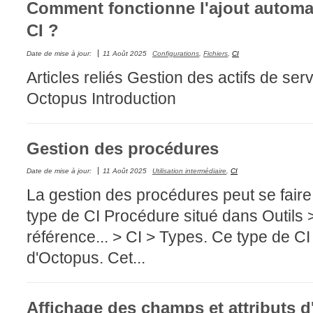
Comment fonctionne l'ajout automati
Outils d'adminis
CI ?
permissions
Date de mise à jour:
11 Août 2025
Configurations
,
Fichiers
,
CI
Portail Web
Articles reliés Gestion des actifs de se
Rapports & Stat
Octopus Introduction
Relations
requêtes génér
Résolution
Gestion des procédures
rôles
Date de mise à jour:
11 Août 2025
Utilisation intermédiaire
,
CI
service
La gestion des procédures peut se faire 
sites
type de CI Procédure situé dans Outils
SLA
référence... > CI > Types. Ce type de CI fa
SR
d'Octopus. Cet...
Suivi
suivi par
Affichage des champs et attributs d
suivi principal