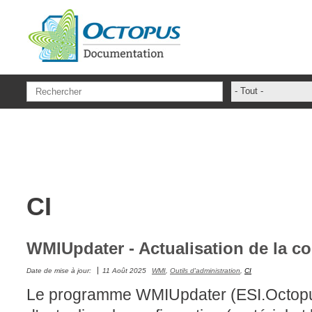
Aller au contenu principal
- Tout -
ADFS Aide Dep
administrateur
ADSIReader
Aide en ligne
CI
Base de connai
base des conna
Bonnes pratiqu
WMIUpdater - Actualisation de la c
Centre de servi
Date de mise à jour:
11 Août 2025
WMI
,
Outils d'administration
,
CI
champs. attribu
Le programme WMIUpdater (ESI.Octop
Changement