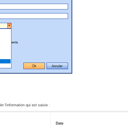
interéquipe
Interne
ITIL®
Journée Utilisateurs Octopus
JUO
KB
Locaux
Loi25 Quebec Sécurité
M'inscrire au service
MailIntegration
Mobile Octopus
niveaux
ler l'information qui est saisie :
Notes de version
Octopus 5
Date
Octopus 7