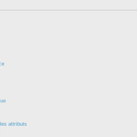
CI
Collaboration
Comment nous joindre
Configuration
Configuration EntraID
Configurations
Coup de coeur
ce
courriel smtp email
Dépannage
En construction
Entra
que
EntraID
Équipes non TI
es attributs
État des services / Status
t
externe