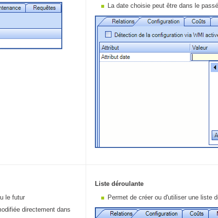
La date choisie peut être dans le passé 
Outils d'administration
permissions
Portail Web
Rapports & Statistiques
Relations
requêtes générées
Résolution
rôles
service
sites
SLA
SR
Liste déroulante
Suivi
 le futur
Permet de créer ou d'utiliser une liste 
suivi par
 modifiée directement dans
suivi principal