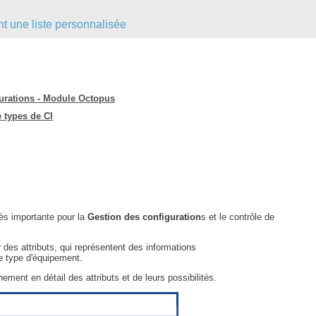
FAQ
t une liste personnalisée
Fichiers
Foire aux problèmes
Foire aux questions
gurations - Module Octopus
Formations
e types de CI
Formulaire
Gestion des problèmes
Gestion des requêtes
groupe
groupes
rès importante pour la
Gestion des configuration
s et le contrôle de
IA
des attributs, qui représentent des informations
Import
ce type d'équipement.
Importation-Dataimporter
nement en détail des attributs et de leurs possibilités.
Incident
inter équipe