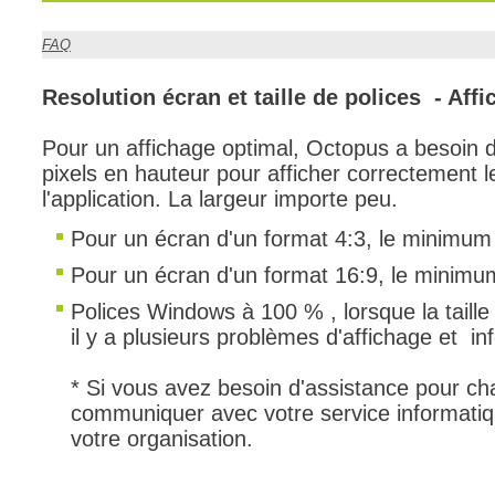
CI
FAQ
Collaboration
Comment nous j
Resolution écran et taille de polices - Af
Configuration
Pour un affichage optimal, Octopus a besoin 
Configuration E
pixels en hauteur pour afficher correctement l
Configurations
l'application. La largeur importe peu.
Coup de coeur
Pour un écran d'un format 4:3, le minimum
courriel smtp em
Pour un écran d'un format 16:9, le minimu
Dépannage
Polices Windows à 100 % , lorsque la taille
En construction
il y a plusieurs problèmes d'affichage et i
Entra
* Si vous avez besoin d'assistance pour ch
EntraID
communiquer avec votre service informatiqu
Équipes non TI
votre organisation.
État des service
externe