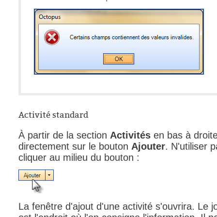
Tâches
TLS Sécurité P
utilisateur
utilisateurs
Utilisation avan
Utilisation initial
Utilisation inter
Activité standard
Webinaires
Webtech
À partir de la section
Activités
en bas à droite
WMI
directement sur le bouton
Ajouter
. N'utiliser
cliquer au milieu du bouton :
La fenêtre d'ajout d'une activité s'ouvrira. Le 