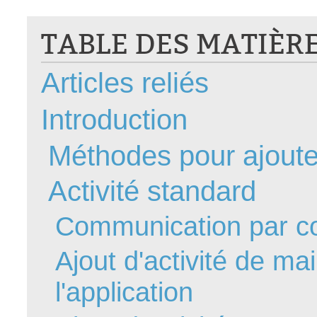
CI
TABLE DES MATIÈR
Collaboration
Comment nous j
Articles reliés
Configuration
Configuration E
Introduction
Configurations
Coup de coeur
Méthodes pour ajouter
courriel smtp em
Activité standard
Dépannage
En construction
Communication par cou
Entra
EntraID
Ajout d'activité de m
Équipes non TI
l'application
État des service
externe