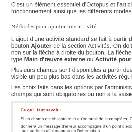
C'est un élément essentiel d'Octopus et l'articl
Outils d'adminis
fonctionnement ainsi que les différents mode
permissions
Portail Web
Méthodes pour ajouter une activité
Rapports & Stat
L'ajout d'une activité standard se fait à partir
Relations
bouton
Ajouter
de la section Activités. On doi
non sur la flèche à droite du bouton. La flèche 
requêtes génér
type
Main d'œuvre externe
ou
Activité pour
Résolution
Plusieurs champs sont disponibles à partir des a
rôles
visible un peu plus bas dans les activités régul
service
Les choix faits dans les options par l'adminis
sites
champs qui sont obligatoires ou non à la saisie
SLA
SR
Ce qu'il faut savoir
:
Suivi
Si un champ est obligatoire et qu'on oubli de le compléter,
suivi par
donnera un message d'erreur accompagné d'un point d'ex
aux endroits où il manque de l'information.
suivi principal