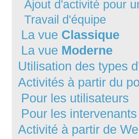
Ajout d'activité pour 
FAQ
Travail d'équipe
Fichiers
Foire aux probl
La vue
Classique
Foire aux quest
Formations
La vue
Moderne
Formulaire
Utilisation des types d'
Gestion des pr
Gestion des req
Activités à partir du p
groupe
groupes
Pour les utilisateurs
IA
Pour les intervenants
Import
Importation-Dat
Activité à partir de W
Incident
inter équipe