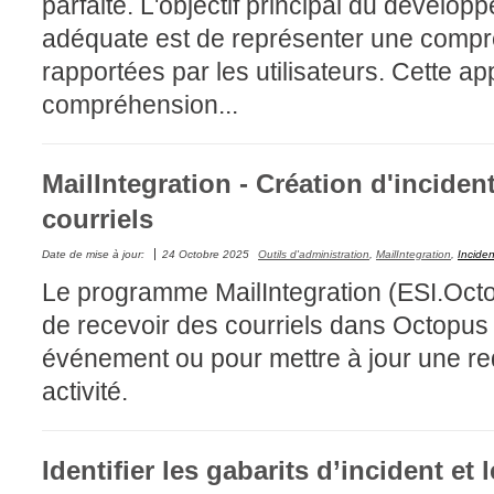
parfaite. L'objectif principal du dévelo
CI
adéquate est de représenter une compr
Collaboration
rapportées par les utilisateurs. Cette a
Comment nous j
compréhension...
Configuration
Configuration E
MailIntegration - Création d'inciden
Configurations
courriels
Coup de coeur
courriel smtp em
Date de mise à jour:
24 Octobre 2025
Outils d'administration
,
MailIntegration
,
Inciden
Dépannage
Le programme MailIntegration (ESI.Oct
En construction
de recevoir des courriels dans Octopus 
Entra
événement ou pour mettre à jour une re
EntraID
activité.
Équipes non TI
État des service
Identifier les gabarits d’incident et 
externe