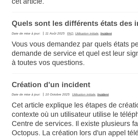
cet article.
Outils d'adminis
permissions
Quels sont les différents états des 
Portail Web
Date de mise à jour:
11 Août 2025
FAQ
,
Utilisation initiale
,
Incident
Rapports & Stat
Vous vous demandez par quels états pe
Relations
demande de service et quel est leur signi
requêtes génér
à toutes vos questions.
Résolution
rôles
service
Création d'un incident
sites
Date de mise à jour:
10 Octobre 2025
Utilisation initiale
,
Incident
SLA
Cet article explique les étapes de créati
SR
contexte où un utilisateur utilise le té
Suivi
Centre de services. Il existe plusieurs 
suivi par
Octopus. La création lors d'un appel té
suivi principal