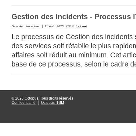
Tâches
Gestion des incidents - Processus 
TLS Sécurité P
utilisateur
Date de mise à jour:
11 Août 2025
ITIL®
,
Incident
Le processus de Gestion des incidents s
utilisateurs
des services soit rétablie le plus rapide
Utilisation avan
affaires soit réduit au minimum. Cet arti
Utilisation initial
base de ce processus, selon le cadre d
Utilisation inter
Webinaires
Webtech
WMI
© 2026 Octopus, Tous droits réservés
Confidentialité
Octopus ITSM