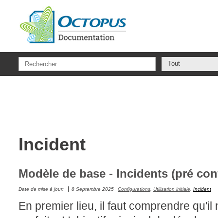
Aller au contenu principal
- Tout -
ADFS Aide Dep
administrateur
ADSIReader
Aide en ligne
Incident
Base de connai
base des conna
Bonnes pratiqu
Modèle de base - Incidents (pré con
Centre de servi
Date de mise à jour:
8 Septembre 2025
Configurations
,
Utilisation initiale
,
Incident
champs. attribu
En premier lieu, il faut comprendre qu'il
Changement