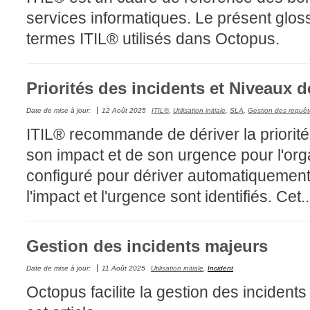
services informatiques. Le présent glos
interéquipe
termes ITIL® utilisés dans Octopus.
Interne
ITIL®
Journée Utilisa
Priorités des incidents et Niveaux d
JUO
Date de mise à jour:
12 Août 2025
ITIL®
,
Utilisation initiale
,
SLA
,
Gestion des requêt
KB
ITIL® recommande de dériver la priorité 
Locaux
son impact et de son urgence pour l'org
Loi25 Quebec S
configuré pour dériver automatiquement l
M'inscrire au se
l'impact et l'urgence sont identifiés. Cet..
MailIntegration
Mobile Octopus
Gestion des incidents majeurs
niveaux
Notes de versio
Date de mise à jour:
11 Août 2025
Utilisation initiale
,
Incident
Octopus 5
Octopus facilite la gestion des incident
Octopus 7