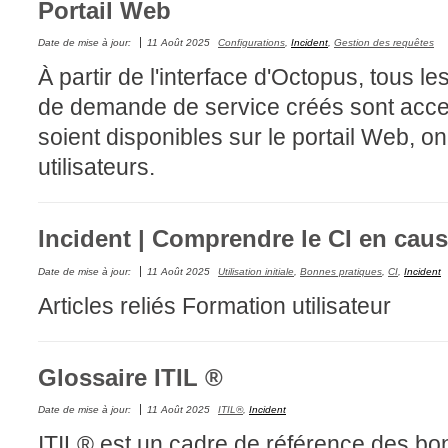
Portail Web
FAQ
Date de mise à jour:
11 Août 2025
Configurations
,
Incident
,
Gestion des requêtes
Fichiers
À partir de l'interface d'Octopus, tous le
Foire aux probl
de demande de service créés sont acces
Foire aux quest
soient disponibles sur le portail Web, on
Formations
utilisateurs.
Formulaire
Gestion des pr
Gestion des req
Incident | Comprendre le CI en cau
groupe
Date de mise à jour:
11 Août 2025
Utilisation initiale
,
Bonnes pratiques
,
CI
,
Incident
groupes
Articles reliés Formation utilisateur
IA
Import
Glossaire ITIL ®
Importation-Dat
Date de mise à jour:
11 Août 2025
ITIL®
,
Incident
Incident
ITIL® est un cadre de référence des bo
inter équipe